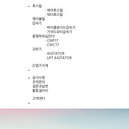
호스릴
ㆍ에어호스릴
ㆍ워터호스릴
케이블릴
감속기
ㆍ싸이클로이드감속기
ㆍ기어드모터감속기
중형파워실린더
ㆍCWP1T
ㆍCWC1T
교반기
ㆍAGITATOR
ㆍLIFT AGITATOR
산업기자재
공지사항
견적문의
질문과답변
활동갤러리
고객센터