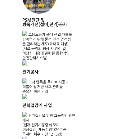
PSM진단 및
방폭개선(설비,전기)공사
고용노동가 중대 산업 재해를
방지하기 위해 물적,인적 안전성
을 관리하는 제도(과태료 대상)
(제조 공정의 평상 시 관리 및
비상시 대응에 관련한 종합적인
안전관리시스템)
전기공사
고객 만족을 목표로 시공과
더불어 철저한 사후 관리를
중요시 하는 기업
전력절감기 사업
전기절감을 위한 효율적인 방안
제시
(현재 전기사용량릐 5%
이상절감, 제품수명10년기준
투자비 회수 기간 : 2~3년)